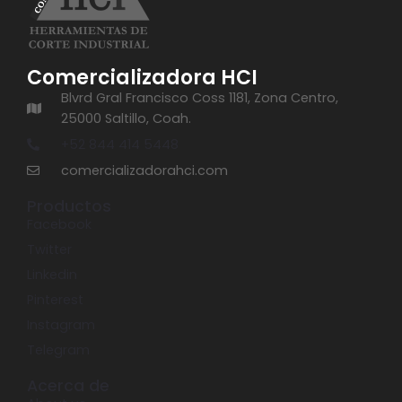
Comercializadora HCI
Blvrd Gral Francisco Coss 1181, Zona Centro,
25000 Saltillo, Coah.
+52 844 414 5448
comercializadorahci.com
Productos
Facebook
Twitter
Linkedin
Pinterest
Instagram
Telegram
Acerca de