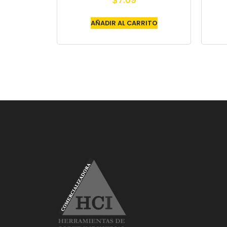
$
7.69
AÑADIR AL CARRITO