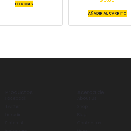
$
5.85
LEER MÁS
AÑADIR AL CARRITO
Productos
Acerca de
Facebook
About us
Twitter
Shop
Linkedin
Blog
Pinterest
Contact us