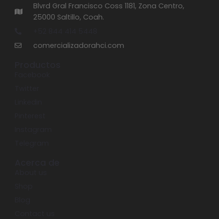
Blvrd Gral Francisco Coss 1181, Zona Centro,
25000 Saltillo, Coah.
+52 844 414 5448
comercializadorahci.com
Productos
Facebook
Twitter
Linkedin
Pinterest
Instagram
Telegram
Acerca de
About us
Shop
Blog
Contact us