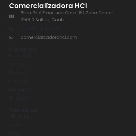
Comercializadora HCI
Blvrd Gral Francisco Coss 1181, Zona Centro,
25000 Saltillo, Coah.
+52 844 414 5448
comercializadorahci.com
Productos
Facebook
Twitter
Linkedin
Pinterest
Instagram
Telegram
Acerca de
About us
Shop
Blog