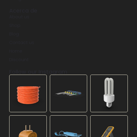
Acerca de
About us
Shop
Blog
Contact us
Home
Discount
Follow our Instagram